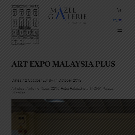
FR
EN
SINCE 2010
ART EXPO MALAYSIA PLUS
Dates :
12 October 2018
–
14 October 2018
Artistes :
Antoine Rose
, 
C215
, 
Fidia Falaschetti
, 
MONK
, 
Pascal
Vilcollet