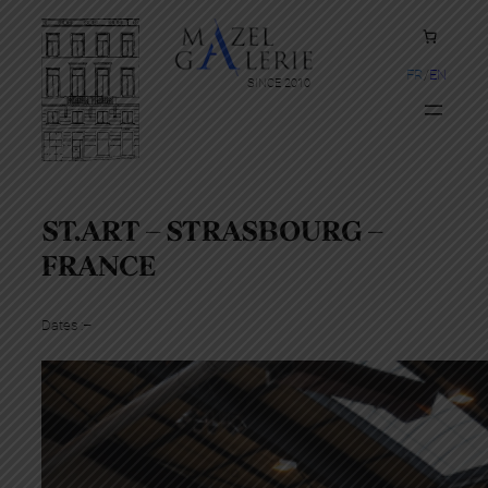
FR
EN
SINCE 2010
ST.ART – STRASBOURG –
FRANCE
Dates :
–