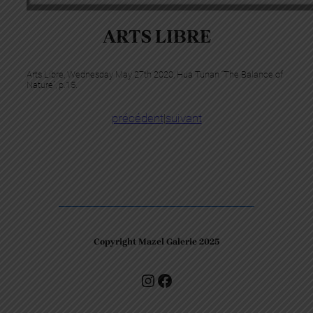
ARTS LIBRE
Arts Libre, Wednesday May 27th 2020, Hua Tunan “The Balance of
Nature”, p.15.
précédent
|
suivant
Copyright Mazel Galerie 2025
Check our photos on Instagram !
Facebook