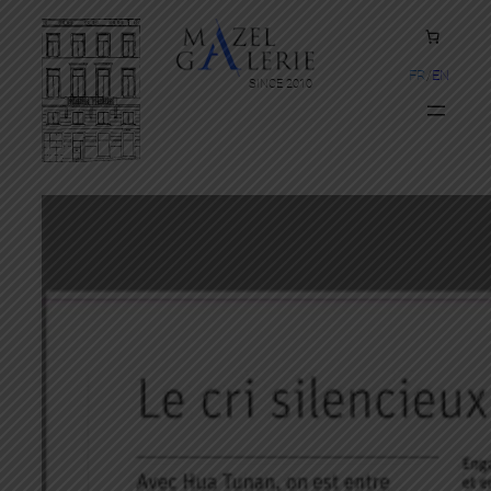
FR
EN
SINCE 2010