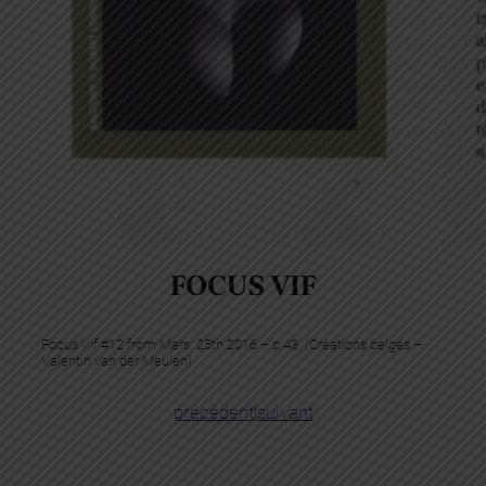
FOCUS VIF
Focus Vif #12 from Mars 25th 2016 – p.43. (Créations belges –
Valentin van der Meulen)
précédent
|
suivant