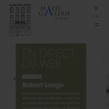
FR
EN
SINCE 2010