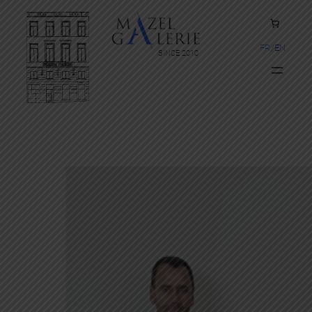
FR
EN
SINCE 2010