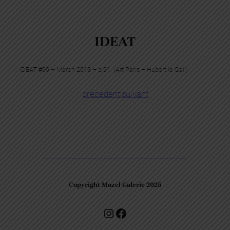
IDEAT
IDEAT #99 – March 2013 – p.91. (Art Paris – Hubert le Gall)
précédent
|
suivant
Copyright Mazel Galerie 2025
Check our photos on Instagram !
Facebook