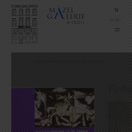
FR
EN
SINCE 2010