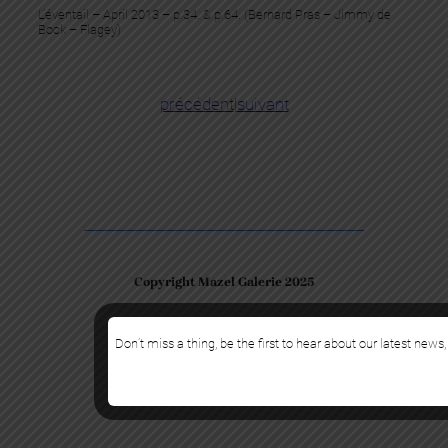
L’éventail – April 2013 – p.34. & p.64. (Bernard Pras – Jimmy de
Bock – Flagey)
précédent
|
suivant
Copyright Mazel Galerie 2025
Check our photos on Instagram !
Facebook
Don’t miss a thing, be the first to hear about our latest news,