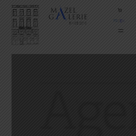
FR
EN
SINCE 2010