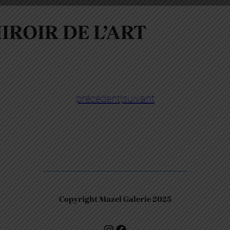
IROIR DE L’ART
précédent
|
suivant
Copyright Mazel Galerie 2025
Check our photos on Instagram !
Facebook