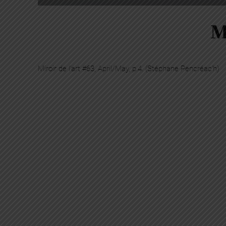
M
Miroir de l’art #63, April/May, p.4. (Stéphane Pencréac’h)