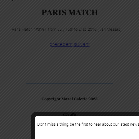
PARIS MATCH
Paris Match n#3191, from July 15th to 21st 2010 (Ivan Messac)
précédent
|
suivant
Copyright Mazel Galerie 2025
Check our photos on Instagram !
Facebook
Don’t miss a thing, be the first to hear about our latest news