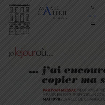
FR
EN
SINCE 2010