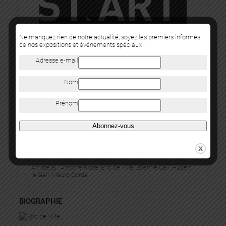
Ne manquez rien de notre actualité, soyez les premiers informés
de nos expositions et événements spéciaux !
Adresse e-mail
Nom
Prénom
ST.ART STRASBOURG
Abonnez-vous
25 novembre 2016
28 novembre 2016
Artiste(s) :
Antoine Rose
, 
Eric de Ville
, 
Etienne Cail
, 
Hubert
le Gall
, 
Mauro Corda
BIOGRAPHIE