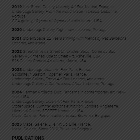
2019
NextStreet Gallery,
Urvanity Art Fair
, Madrid, Espagne.
Underdogs
Gallery
,
From the world, Made in Lisboa
, Lisbonne,
Portugal.
GGA gallery,
10 years of Wyndood walls
, Miami, USA.
2020
Underdogs Gallery, Right now, Lisbonne, Portugal.
2021
StolenSpace,
22 Years smiling with friends by Pez Barcelona
,
Londres, Angleterre.
2022
StreetArtNews,
Street Chronicles
, Seoul, Corée du Sud.
Gallery Auximenes,
Ode to Street Art
, Asheville, USA.
S16 Gallery,
Context Art Miami
, Miami, USA.
2023
Underdogs,
Urban Art Fair
, Paris, France.
Goldshteyn Saatort,
Together
, Paris, France.
Underdogs
Gallery
,
Focus Art Fair
, Londres, Angleterre.
Underdogs Gallery,
A Controversial Affair
, Lisbonne, Portugal.
2024
Harman Projects, Duo: Tandems in contemporary art, New-
York, USA.
Underdogs
Gallery
,
Urban Art Fair
, Paris, France.
StotenSpace,
Summer editions exhibition
, Londres, Angleterre.
Lilienthal Gallery,
STREET
, Knoxville, USA.
Mazel Galerie, Pierre, feuille, ciseaux, Bruxelles, Belgique.
2025
Mazel Galerie, Lille Art Up, Lille, France.
Mazel Galerie, Since 2010, Bruxelles, Belgique.
PUBLICATIONS