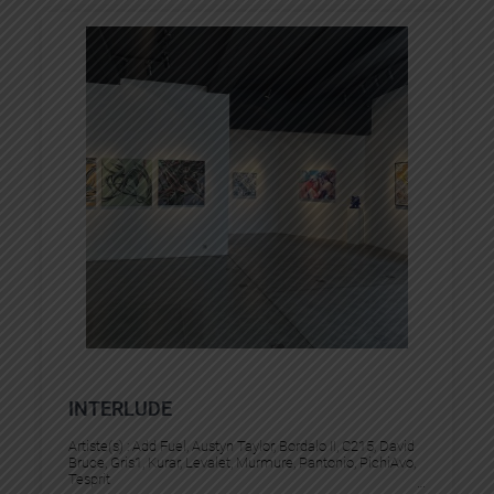
INTERLUDE
Artiste(s) :
Add Fuel
, 
Austyn Taylor
, 
Bordalo II
, 
C215
, 
David
Bruce
, 
Gris1
, 
Kurar
, 
Levalet
, 
Murmure
, 
Pantonio
, 
PichiAvo
, 
Tesprit