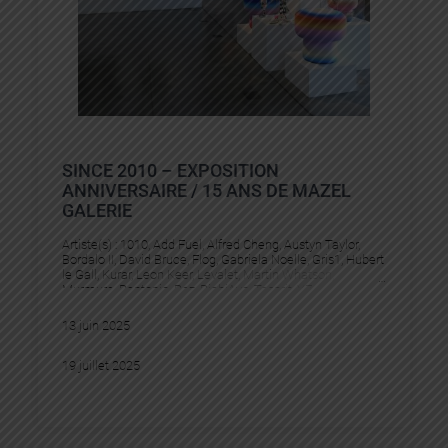
SINCE 2010 – EXPOSITION
ANNIVERSAIRE / 15 ANS DE MAZEL
GALERIE
Artiste(s) :
1010
, 
Add Fuel
, 
Alfred Cheng
, 
Austyn Taylor
, 
Bordalo II
, 
David Bruce
, 
Flog
, 
Gabriela Noelle
, 
Gris1
, 
Hubert
le Gall
, 
Kurar
, 
Leon Keer
, 
Levalet
, 
Martin Whatson
, 
Murmure
, 
Pantonio
, 
Pez
, 
PichiAvo
, 
Tesprit
, 
YZ
13 juin 2025
19 juillet 2025