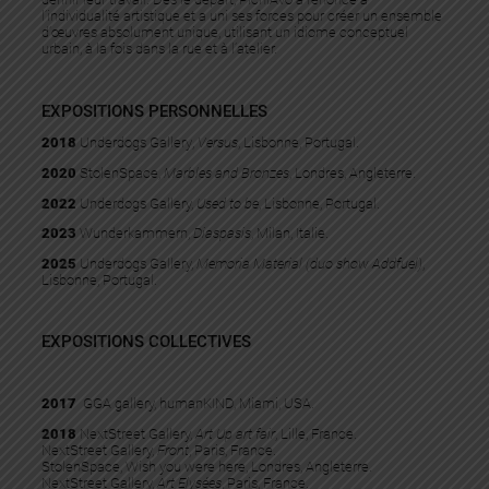
l’individualité artistique et a uni ses forces pour créer un ensemble
d’œuvres absolument unique, utilisant un idiome conceptuel
urbain, à la fois dans la rue et à l’atelier.
EXPOSITIONS PERSONNELLES
2018
Underdogs
Gallery
,
Versus
, Lisbonne, Portugal.
2020
StolenSpace,
Marbles and Bronzes
, Londres, Angleterre.
2022
Underdogs Gallery,
Used to be
, Lisbonne, Portugal.
2023
Wunderkammern,
Diaspasis
, Milan, Italie.
2025
Underdogs Gallery,
Memoria Material (duo show Addfuel)
,
Lisbonne, Portugal.
EXPOSITIONS COLLECTIVES
2017
GGA gallery, humanKIND, Miami, USA.
2018
NextStreet Gallery,
Art Up art fair
, Lille, France.
NextStreet Gallery,
Front
, Paris, France.
StolenSpace, Wish you were here, Londres, Angleterre.
NextStreet Gallery,
Art Elysées
, Paris, France.