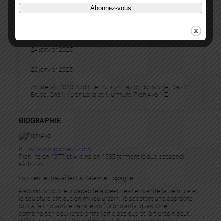
Abonnez-vous
LILLE ART UP
24 janvier 2025
26 janvier 2025
Artiste(s) :
1010
, 
Add Fuel
, 
Austyn Taylor
, 
Boris Anje
, 
David
Bruce
, 
Gris1
, 
Kurar
, 
Levalet
, 
Murmure
, 
PichiAvo
, 
YZ
BIOGRAPHIE
https://www.pichiavo.com
Pichi né en 1977 et Avo né en 1985 forment le duo espagnol
PichiAvo
Ils vivent et travaillent à Valence, Espagne.
Reconnus pour leur capacité à créer des liens entre la peinture et
la sculpture antique en milieu urbain, ils adoptent une approche
tout à fait novatrice dans leurs fusions artistiques. Une
combinaison équilibrée entre l’art classique et l’art urbain peut
définir leur travail. Dès le départ, PichiAvo a renoncé à