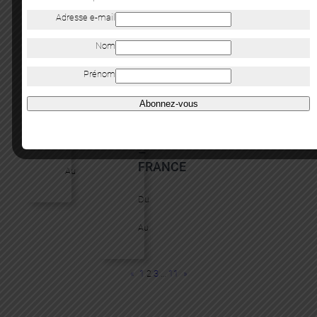
Adresse e-mail
Nom
NOUVELLE
VINCENT
COLLABORATION
CORPET
Prénom
:
–
ALFRED
MUSÉE
Abonnez-vous
CHENG
ABBAYE
SAINTE-
CROIX
Du
–
FRANCE
Au
Du
Au
«
1
2
3
…
11
»