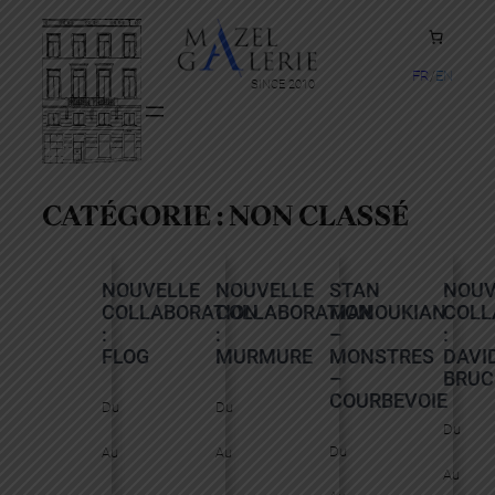
FR
EN
SINCE 2010
CATÉGORIE :
NON CLASSÉ
NOUVELLE
NOUVELLE
STAN
NOUV
COLLABORATION
COLLABORATION
MANOUKIAN
COLL
:
:
–
:
FLOG
MURMURE
MONSTRES
DAVI
–
BRUC
COURBEVOIE
Du
Du
Du
Du
Au
Au
Au