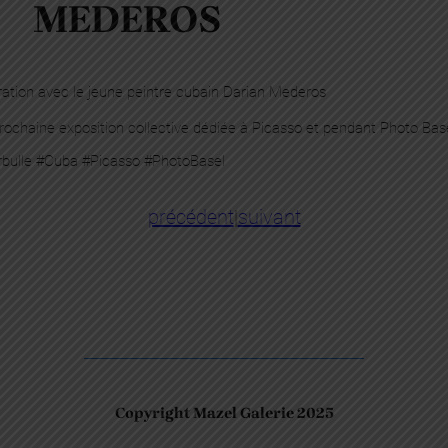
MEDEROS
ation avec le jeune peintre cubain Darian Mederos
prochaine exposition collective dédiée à Picasso et pendant Photo Bas
erbulle #Cuba #Picasso #PhotoBasel
précédent
|
suivant
Copyright Mazel Galerie 2025