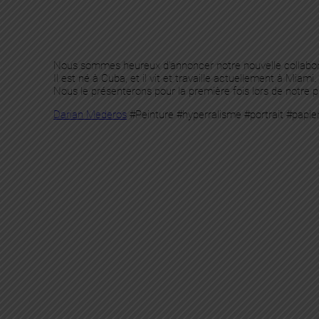
Nous sommes heureux d’annoncer notre nouvelle collabor
Il est né à Cuba, et il vit et travaille actuellement à Miami.
Nous le présenterons pour la première fois lors de notre 
Darian Mederos
#Peinture #hyperralisme #portrait #papi