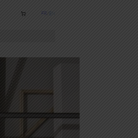
FR
EN