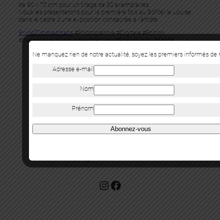
de 90 x 70 cm pour un tirage de 30 exemplaires.
Nous les présenterons pour la première fois au Sofitel le Louise
dans le cadre d’une exposition consacrée à l’artiste.
BrunoTimmermans
#Photographie #Digitale #Edition
#Serigraphie #Tatouages #Irezumi #Biker #Maori #Sofitel
Ne manquez rien de notre actualité, soyez les premiers informés de
Adresse e-mail
précédent
|
suivant
Nom
Prénom
Abonnez-vous
Copyright Mazel Galerie 2025
Check our photos on Instagram !
Facebook