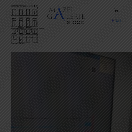
FR
EN
SINCE 2010