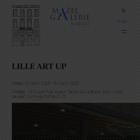
FR
EN
SINCE 2010
LILLE ART UP
Dates :
13 March 2025
–
16 March 2025
Artistes :
1010
, 
Add Fuel
, 
Austyn Taylor
, 
David Bruce
, 
Gris1
, 
Kurar
, 
Levalet
, 
Murmure
, 
Pichiavo
, 
YZ