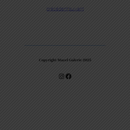
précédent
|
suivant
Copyright Mazel Galerie 2025
Check our photos on Instagram !
Facebook