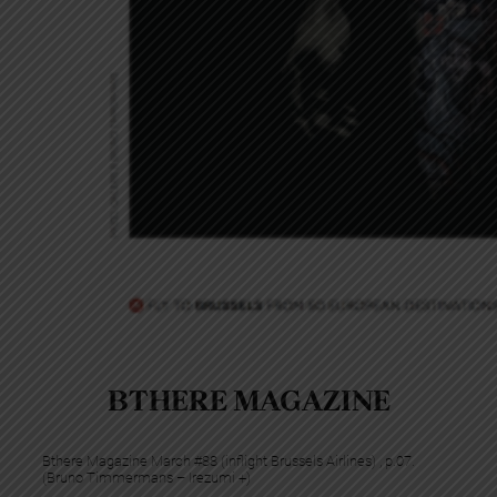
BTHERE MAGAZINE
Bthere Magazine March #88 (inflight Brussels Airlines) , p.07.
(Bruno Timmermans – Irezumi +)