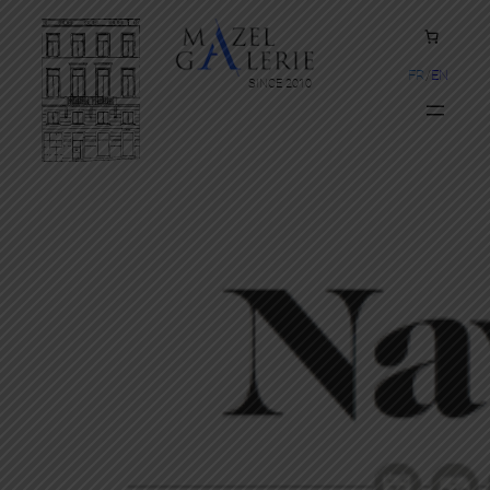
FR
EN
SINCE 2010