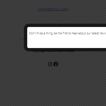
précédent
|
suivant
Don’t miss a thing, be the first to hear about our latest new
Copyright Mazel Galerie 2025
Check our photos on Instagram !
Facebook