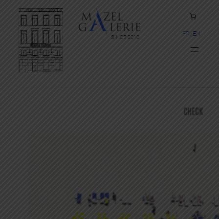
FR
EN
SINCE 2010