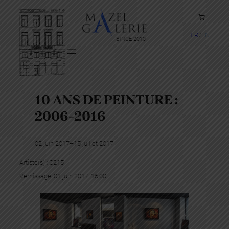
FR
EN
SINCE 2010
10 ANS DE PEINTURE :
2006-2016
02 juin 2017
–
15 juillet 2017
Artiste(s) :
C215
Vernissage :
01 juin 2017, 16:00
–