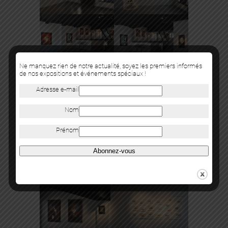
Ne manquez rien de notre actualité, soyez les premiers informés
de nos expositions et événements spéciaux !
Adresse e-mail
Nom
Prénom
Abonnez-vous