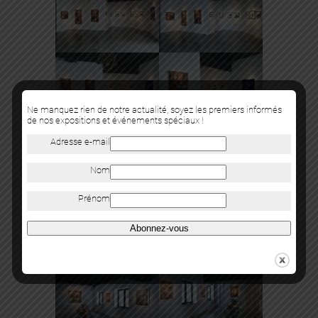
Ne manquez rien de notre actualité, soyez les premiers informés
de nos expositions et événements spéciaux !
Adresse e-mail
Nom
Prénom
Abonnez-vous