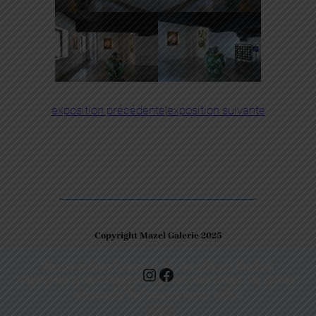
exposition précédente
|
exposition suivante
Copyright Mazel Galerie 2025
We use cookies to ensure that we give you the best
Check our photos on Instagram !
Facebook
experience on our website. If you continue to use this site we
will assume that you are happy with it.
Ok