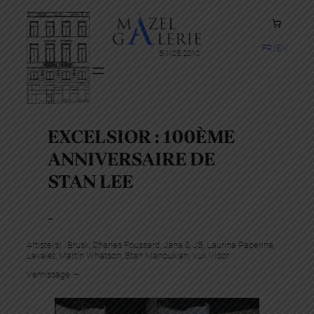
FR
EN
SINCE 2010
EXCELSIOR : 100ÈME
ANNIVERSAIRE DE
STAN LEE
–
Artiste(s) :
Brusk
, 
Charles Foussard
, 
Jana & JS
, 
Laurina Paperina
, 
Levalet
, 
Martin Whatson
, 
Stan Manoukian
, 
Vuk Vidor
Vernissage :
–