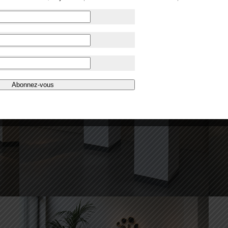
Abonnez-vous