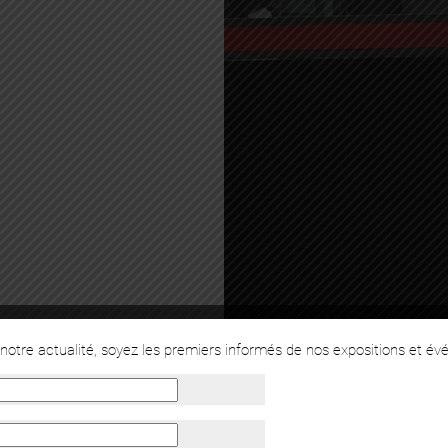
otre actualité, soyez les premiers informés de nos expositions et év