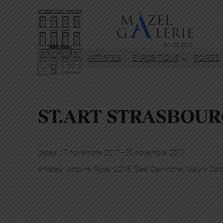
SINCE 2010
ARTISTES
EXPOSITIONS
FOIRES
ST.ART STRASBOU
Dates :
17 novembre 2017
–
20 novembre 2017
Artistes :
Antoine Rose
, 
C215
, 
Gael Davrinche
, 
Mauro Cor