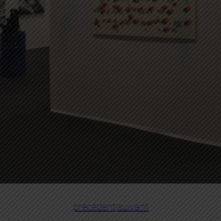
précédent
|
suivant