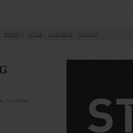
STORE
ACTUS
LA GALERIE
CONTACT
RG
da
, 
Noir Artiste