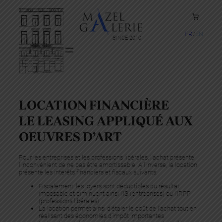
FR
EN
SINCE 2010
LOCATION FINANCIÈRE
LE LEASING APPLIQUÉ AUX
OEUVRES D’ART
Pour les entreprises et les professions libérales, l’achat présente
l’inconvénient de ne pas être amortissable. À l’inverse, la location
présente les intérêts financiers et fiscaux suivants:
Fiscalement, les loyers sont déductibles du résultat
imposable et diminuent ainsi l’IS (entreprises) ou l’IRPP
(professions libérales)
La location permet ainsi d’étaler le coût de l’achat tout en
réalisant des économies d’impôt importantes