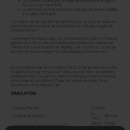
La location n’altère pas la capacité d’emprunt et allège le
haut du bilan (hors IFRS)
Au terme du contrat de location, les oeuvres seront cédées
à la valeur résiduelle
L’utilisation de ce type de financement pour l’acquisition d’oeuvre
d’art entre dans le cadre de la décoration au titre de charges de
fonctionnement.
L’aménagement des bureaux au compte 6068 du plan comptable
général et 6135 du plan comptable des professions libérales, au
même titre que la location de végétaux, de mobilier ou l’achat de
tels éléments d’aménagement des espaces professionnels.
En complément de l’article 238 bis AB du Code général des imôts,
le leasing favorise l’introduction d’oeuvres d’art dans les espaces
professionnels. Il soutient la création artistique contemporaine et
encourage les sociétés à diffuser les valeurs de créativité et
d’ouverture véhiculées par l’art.
SIMULATION
Montant financé
10.000 €
24
Durée de la location
36 mois
mois
468,20
328,90
Loyer mensuel terme à échoir HT
€
€