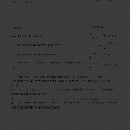
sociale, IR…)
Montant financé
40.000 €
24
Durée de la location
36 mois
mois
1.644,50
Loyer mensuel terme à échoir HT
2.341 €
€
22.473
Économie d'impôt générée*
23.681 €
€
Prix de revient (hors économies charge sociale,
33.711
35.521 €
IR…)
€
*Les loyers étant une charge déductible, l’économie d’impôt
correspond au montant total des loyers multipliés par 40% (taux
d’IRPP)
Une option d’achat pour une valeur résiduelle de 5% du montant
financé peut s'exercer.
Cette simulation est fournie à titre d'information et pourra être
transformée en proposition sous réserve d’acceptation du dossier
par nos partenaires financiers