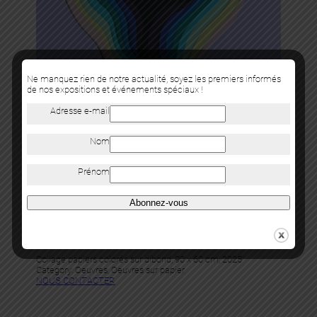
Ne manquez rien de notre actualité, soyez les premiers informés
de nos expositions et événements spéciaux !
Adresse e-mail
Nom
Prénom
Abonnez-vous
1010
BLANK
Collage papiers colorés sur dibond, 90 x 60 cm, 2025
Category:
Oeuvres
, 
Oeuvres sur papier
NOUS CONTACTER