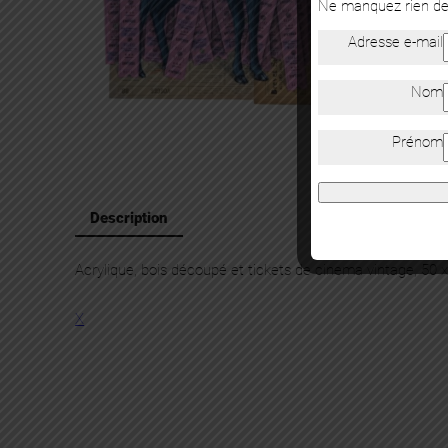
Ne manquez rien de 
Adresse e-mail
Nom
Prénom
Description
Acrylique, bois découpé et tickets de cinema vintage, 50 
X