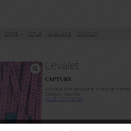
STORE
ACTUS
LA GALERIE
CONTACT
Levalet
CAPTURE
Acrylique, bois découpé et tickets de cinema
Category:
Oeuvres
NOUS CONTACTER