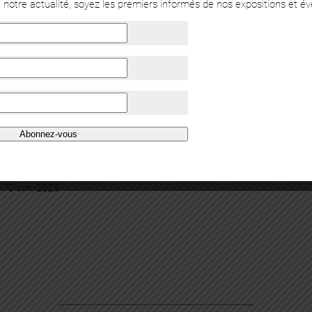
notre actualité, soyez les premiers informés de nos expositions et é
Abonnez-vous
x 70 cm, 2025