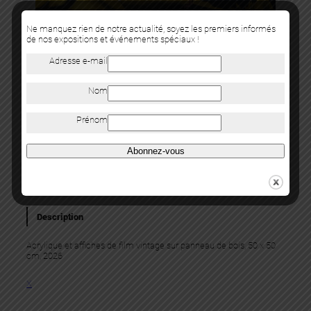
Ne manquez rien de notre actualité, soyez les premiers informés
de nos expositions et événements spéciaux !
Adresse e-mail
Levalet
Nom
CIAO
Prénom
Acrylique et affiches de film vintage sur panneau de bois, 50 x
50 cm, 2026
Abonnez-vous
Category:
Oeuvres
NOUS CONTACTER
Description
Acrylique et affiches de film vintage sur panneau de bois, 50 x 50
cm, 2026
X