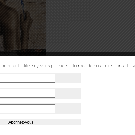
notre actualité, soyez les premiers informés de nos expositions et é
Abonnez-vous