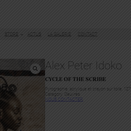
STORE
ACTUS
LA GALERIE
CONTACT
Alex Peter Idoko
CYCLE OF THE SCRIBE
Pyrographie, acrylique et crayon sur toile, 12
Category:
Oeuvres
NOUS CONTACTER