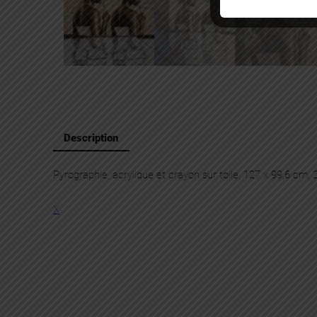
Description
Pyrographie, acrylique et crayon sur toile, 127 x 99,6 cm,
X