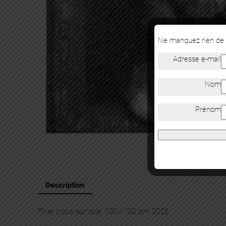
Ne manquez rien de n
Adresse e-mail
Nom
Prénom
Description
Fil et clous sur toile, 100 x 100 cm, 2026