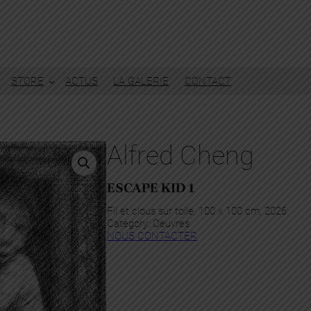
STORE
ACTUS
LA GALERIE
CONTACT
Alfred Cheng
ESCAPE KID 1
Fil et clous sur toile, 100 x 100 cm, 2026
Category:
Oeuvres
NOUS CONTACTER