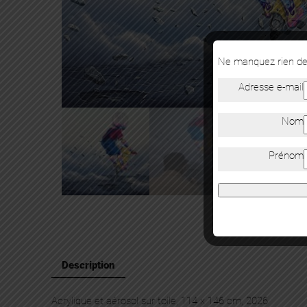
Ne manquez rien de 
Adresse e-mail
Nom
Prénom
Description
Acrylique et aérosol sur toile, 114 x 146 cm, 2026