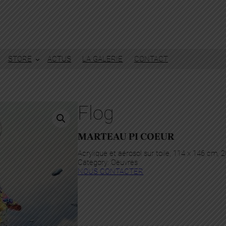
STORE
ACTUS
LA GALERIE
CONTACT
Flog
MARTEAU PI COEUR
Acrylique et aérosol sur toile, 114 x 146 cm, 
Category:
Oeuvres
NOUS CONTACTER