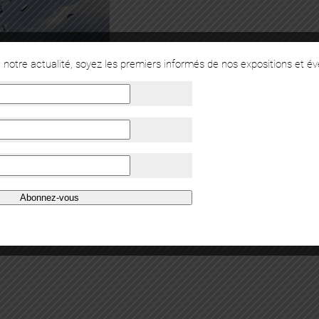
notre actualité, soyez les premiers informés de nos expositions et é
Abonnez-vous