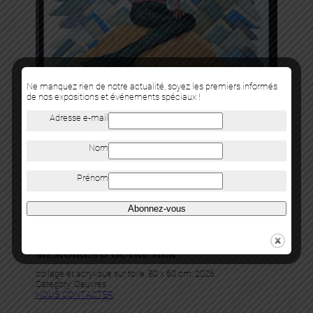
Ne manquez rien de notre actualité, soyez les premiers informés
de nos expositions et événements spéciaux !
Adresse e-mail
Nom
Prénom
Abonnez-vous
Levalet
MÉMOIRES D’OUTRE MER
collage et acrylique sur toile, 80 x 60 cm, 2026
Category:
Oeuvres
NOUS CONTACTER