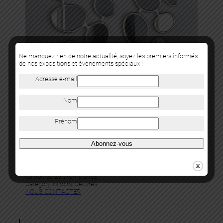
Ne manquez rien de notre actualité, soyez les premiers informés
de nos expositions et événements spéciaux !
Adresse e-mail
Nom
Prénom
Hubert le Gall
Abonnez-vous
MIROIR VÉNUS
bronze doré à la feuille et miroirs – 160 x 105 cm – 2008 –
édition de 25 exemplaires
Category:
Miroirs
, 
Oeuvres
NOUS CONTACTER