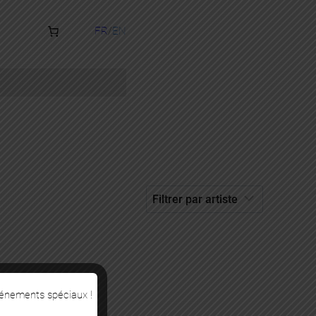
FR
EN
vénements spéciaux !