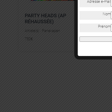
Adresse e-mail
Nom
PARTY HEADS (AP
RÉHAUSSÉE)
Prénom
Artiste(s) :
Fanakapan
750
€