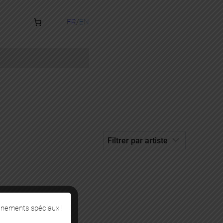
FR
EN
énements spéciaux !