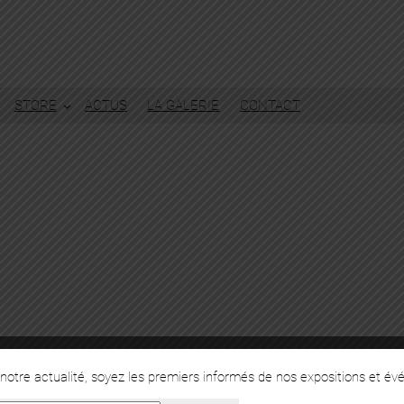
STORE
ACTUS
LA GALERIE
CONTACT
otre actualité, soyez les premiers informés de nos expositions et év