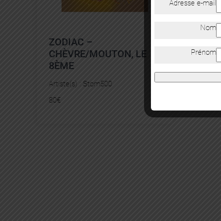
Adresse e-mail
Nom
ZODIAC –
CHÈVRE/MOUTON, LE
Prénom
8ÈME
Artiste(s) :
Stom500
80
€