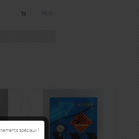
FR
EN
énements spéciaux !