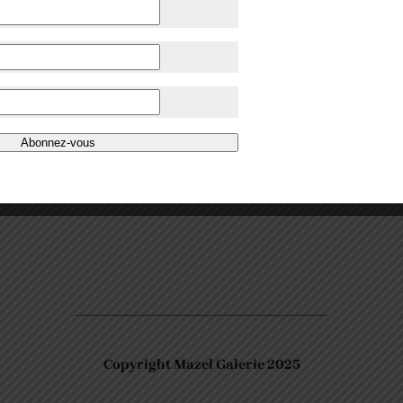
ORY – LOEB
PETER STAMPFLI –
SKIRA
Abonnez-vous
30
€
Copyright Mazel Galerie 2025