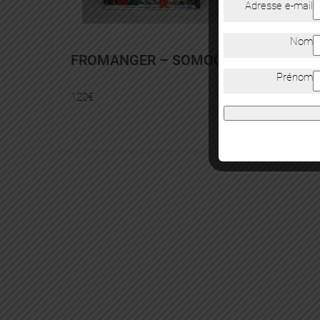
Adresse e-mail
Nom
FROMANGER – SOMOGY
MON
Prénom
120
€
60
€