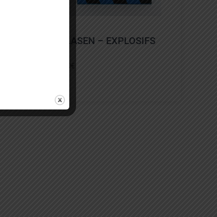
KLASEN – EXPLOSIFS
100
€