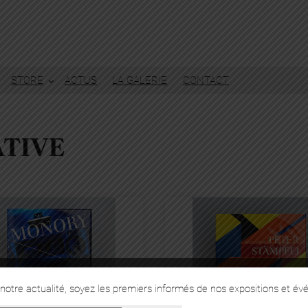
STORE
ACTUS
LA GALERIE
CONTACT
ATIVE
otre actualité, soyez les premiers informés de nos expositions et év