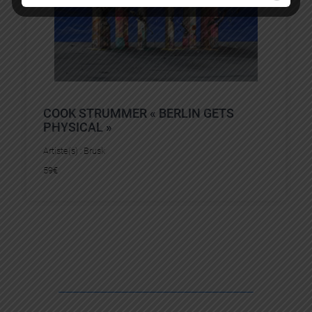
COOK STRUMMER « BERLIN GETS
PHYSICAL »
Artiste(s) :
Brusk
59
€