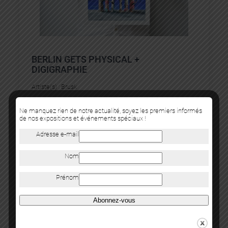
BERLIN GETS PHYSICAL +
DIGIGRAPHIE
Artiste(s) :
Brusk
150
€
Ne manquez rien de notre actualité, soyez les premiers informés
de nos expositions et événements spéciaux !
Adresse e-mail
Nom
Prénom
Abonnez-vous