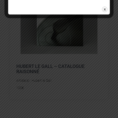
HUBERT LE GALL – CATALOGUE
RAISONNÉ
Artiste(s) :
Hubert le Gall
100
€