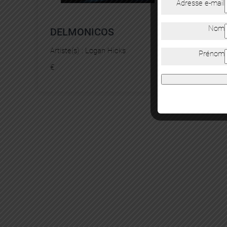
Adresse e-mail
Nom
DELMONICOS
Artiste(s) :
Logan Hicks
Prénom
€