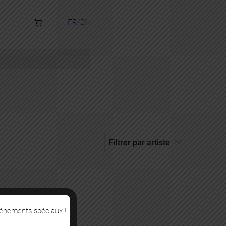
FR
EN
vénements spéciaux !