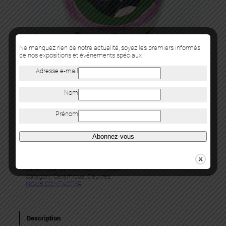
Ne manquez rien de notre actualité, soyez les premiers informés
de nos expositions et événements spéciaux !
Adresse e-mail
Nom
Prénom
David Bruce
Abonnez-vous
TORTUE NINJA ET CHAT
Céramique, 30 x 23 x 23 cm, 2024
Category:
Céramique
, 
Oeuvres
NOUS CONTACTER
Description