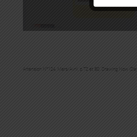
Artension N°124, Mars/Avril, p.72 et 80. Drawing Now (D