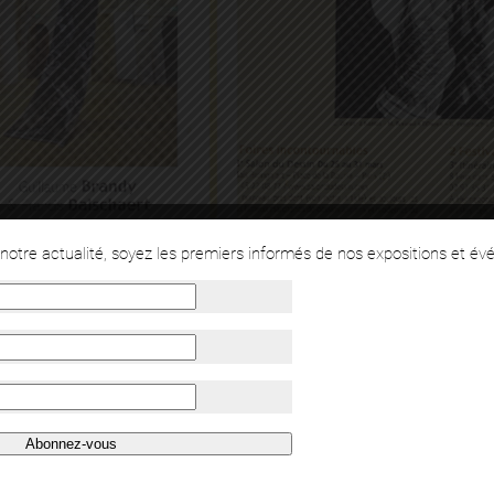
otre actualité, soyez les premiers informés de nos expositions et év
Abonnez-vous