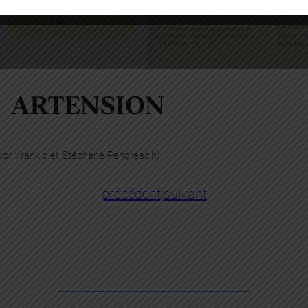
ARTENSION
avor Vrankic et Stéphane Pencréac’h)
précédent
|
suivant