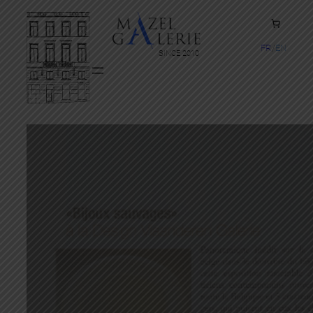
FR
EN
SINCE 2010