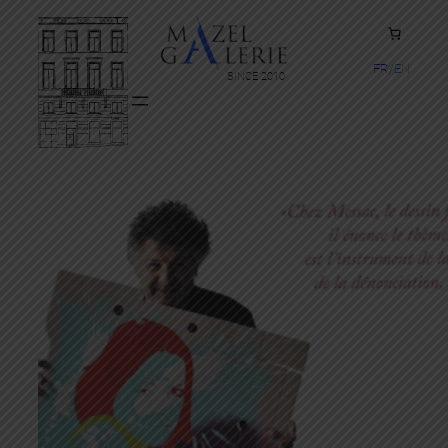
FR
EN
SINCE 2010