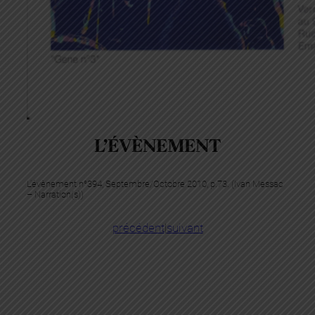
L’ÉVÈNEMENT
L’évènement n°394, Septembre/Octobre 2010, p.73. (Ivan Messac
– Narration(s))
précédent
|
suivant