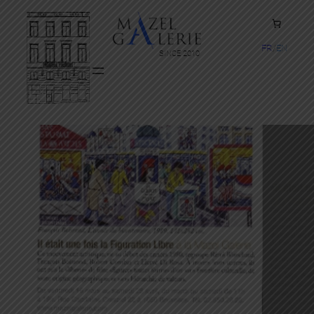
FR
EN
SINCE 2010