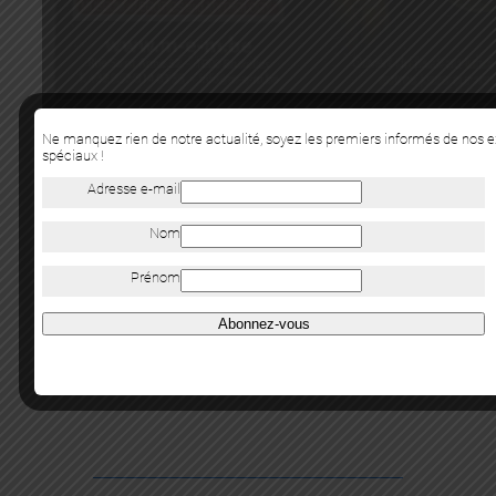
Ne manquez rien de notre actualité, soyez les premiers informés de nos 
spéciaux !
Adresse e-mail
L’ÉVÈNEMENT
Nom
L’évènement N°408 – Février/Mars 2012 – p.47. (Il était une fois la
Prénom
figuration libre – François Boisrond)
Abonnez-vous
précédent
|
suivant