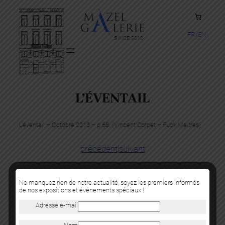
FR
EN
SINCE 2010
L’ÉVENTAIL
L’éventail – Octobre 2013 – p.68. (Vincent Corpet – Fuck Maitres)
précédent
|
suivant
Ne manquez rien de notre actualité, soyez les premiers informés
de nos expositions et événements spéciaux !
Adresse e-mail