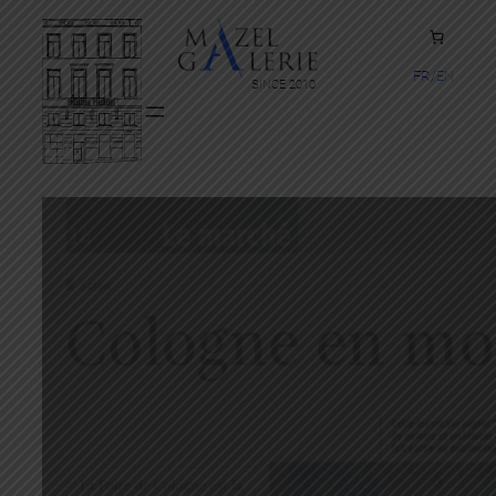
FR
EN
SINCE 2010