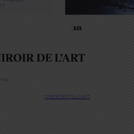
IROIR DE L’ART
ents)
précédent
|
suivant