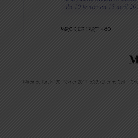
M
Miroir de l’art N°80, Février 2017, p.38. (Etienne Cail – Ori