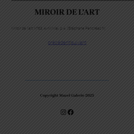
MIROIR DE L’ART
Miroir de l’art N°63, Avril/Mai, p.4. (Stéphane Pencréac’h)
précédent
|
suivant
Copyright Mazel Galerie 2025
Check our photos on Instagram !
Facebook