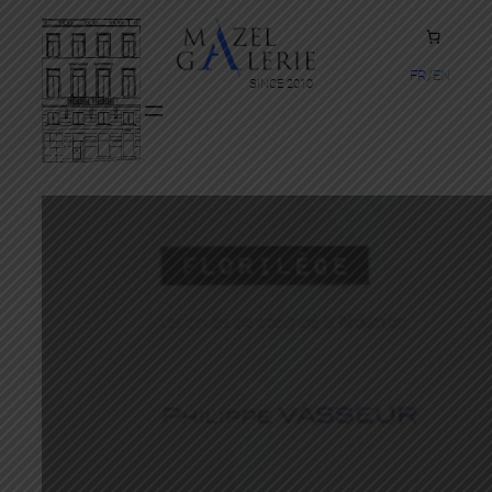
FR
EN
SINCE 2010