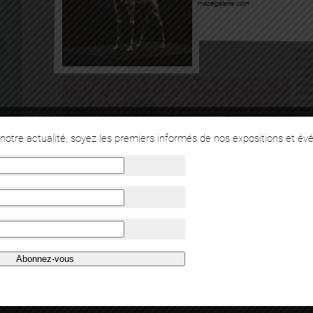
otre actualité, soyez les premiers informés de nos expositions et év
Abonnez-vous