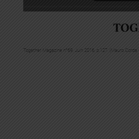
TOG
Together Magazine n°69, Juin 2016, p.127. (Mauro Corda