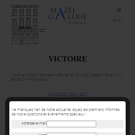
FR
EN
SINCE 2010
VICTOIRE
Victoire N°232 – Samedi 4 Février 2012 – p.8. (Made in Belgium –
Bruno Timmermans)
précédent
|
suivant
Ne manquez rien de notre actualité, soyez les premiers informés
de nos expositions et événements spéciaux !
Adresse e-mail