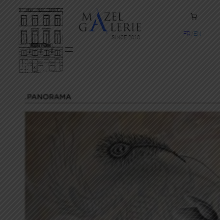
FR
EN
SINCE 2010