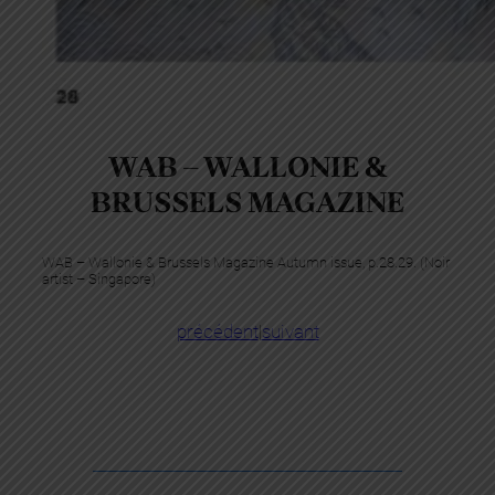
WAB – WALLONIE &
BRUSSELS MAGAZINE
WAB – Wallonie & Brussels Magazine Autumn issue, p.28.29. (Noir
artist – Singapore)
précédent
|
suivant