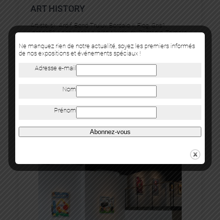
ART HISTORY
Artiste(s) :
Ardif
, 
Bond Truluv
, 
Bordalo II
, 
Flog
, 
Gris1
, 
Insane51
, 
Leon Keer
, 
Levalet
, 
Murmure
, 
Pantonio
, 
Tamara
Alves
, 
Vuk Vidor
, 
YZ
Ne manquez rien de notre actualité, soyez les premiers informés
de nos expositions et événements spéciaux !
18 septembre 2026
Adresse e-mail
07 novembre 2026
Nom
Prénom
Abonnez-vous