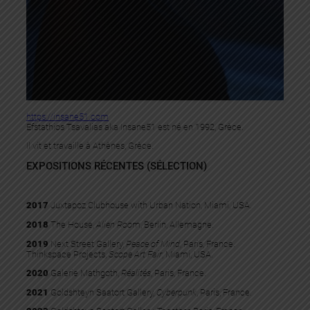
https://insane51.com
Efstathios Tsavalias aka Insane51 est né en 1992, Grèce.
Il vit et travaille à Athènes, Grèce.
EXPOSITIONS RÉCENTES (SÉLECTION)
2017
Juxtapoz Clubhouse with Urban Nation, Miami, USA.
2018
The House,
Alien Roo
m, Berlin, Allemagne.
2019
Next Street Gallery,
Peace of Mind
, Paris, France.
Thinkspace Projects,
Scope Art Fair
, Miami, USA.
2020
Galerie Mathgoth,
Réalités
, Paris, France.
2021
Goldshteyn Saatort Gallery,
Cyberpunk
, Paris, France.