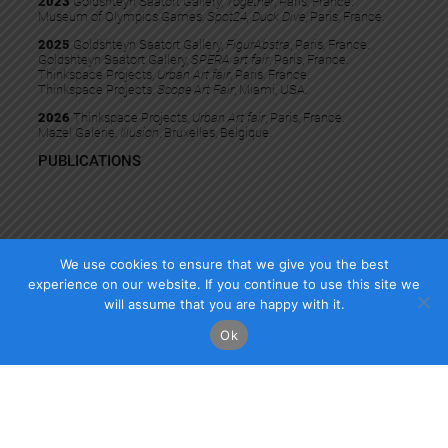
2023
Goldshteyn Saatort Gallery,
Together
, Paris, France.
Museum of Olympics Games,
Spot24, Duck Dive
, Paris, France.
2025
Goldshteyn Saatort Gallery,
FigurAbstra
, Paris, France.
Goldshteyn Saatort Gallery,
SPERA art fair
, Paris, France.
Thinkspace Projects,
Urban Art fair
, Paris, France.
Thinkspace Projects,
Scope Art Fair
, Miami, USA.
2026
Thinkspace Projects,
Urban Art fair
, Paris, France.
Mazel Galerie,
Illusion
, Bruxelles, Belgique.
PUBLICATIONS
We use cookies to ensure that we give you the best
experience on our website. If you continue to use this site we
will assume that you are happy with it.
Copyright Mazel Galerie 2025
Ok
Check our photos on Instagram !
Facebook